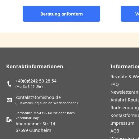
Beratung anfordern
V
Kontaktinformationen
Informatio
Rezepte & Wi
+49(0)6242 50 28 54
FAQ
(Mo-Sa 8-19 Uhr)
Newslettera
kontakt@tomishop.de
Anfahrt-Rout
(Rückmeldung auch an Wochenenden)
Rücksendun
Persönlich Mo-Fr 8-14Uhr oder nach
Kontaktformu
Vereinbarung:
Impressum
Abenheimer Str. 14
67599 Gundheim
AGB
Widerrufsrec