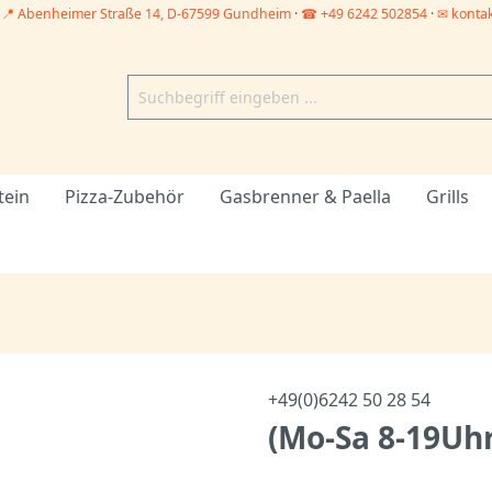
–
📍 Abenheimer Straße 14, D-67599 Gundheim
·
☎ +49 6242 502854
·
✉ konta
tein
Pizza-Zubehör
Gasbrenner & Paella
Grills
+49(0)6242 50 28 54
(Mo-Sa 8-19Uhr