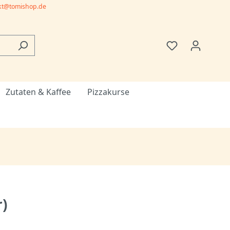
kt@tomishop.de
Zutaten & Kaffee
Pizzakurse
)