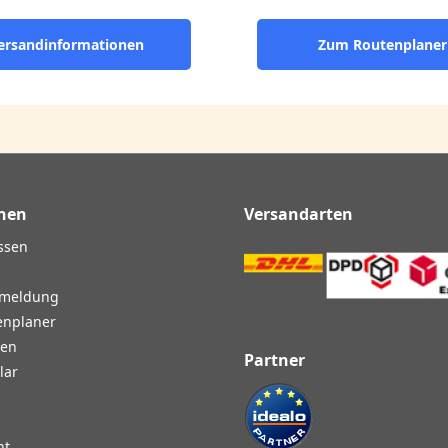
ersandinformationen
Zum Routenplaner
nen
Versandarten
ssen
nmeldung
enplaner
gen
Partner
lar
ht