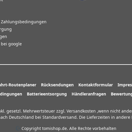
d Zahlungsbedingungen
orgung
agen
bei google
ahrt-Routenplaner
Rücksendungen
Kontaktformular
Impre
edingungen
Batterieentsorgung
Händleranfragen
Bewertung
inkl. gesetzl. Mehrwertsteuer zzgl.
Versandkosten
,wenn nicht ande
n nach Deutschland bei Standardversand. Die Lieferzeiten in ander
Copyright tomishop.de. Alle Rechte vorbehalten