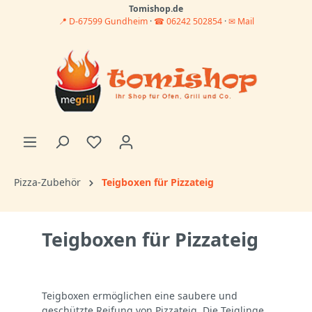
Tomishop.de
📍 D-67599 Gundheim
·
☎ 06242 502854
·
✉ Mail
Pizza-Zubehör
Teigboxen für Pizzateig
Teigboxen für Pizzateig
Teigboxen ermöglichen eine saubere und
geschützte Reifung von Pizzateig. Die Teiglinge