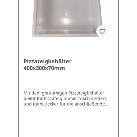
Pizzateigbehälter
400x300x70mm
Mit dem geräumigen Pizzateigbehälter
bleibt Ihr Pizzateig immer frisch sortiert
und damit lecker für die anschließende
Zubereitung! Beste Zutaten für vollendeten
Pizzagenuss Pizza ist mehr als nur eine
schmackhafte Speise, vielmehr handelt es
sich hierbei um ein Lebensgefühl, das in
essbare Form verwandelt wurde. Mit dem
vielseitig einsetzbaren Pizzateigbehälter