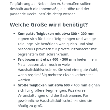
sondern ein durchdachtes Werkzeug für
Teigführung ab. Neben den Außenmaßen sollten
präzise Teigführung. Klein im Format –
deshalb auch die Innenmaße, die Höhe und der
aber groß im Nutzen. Wenn du Wert auf
passende Deckel berücksichtigt werden.
saubere Prozesse, reproduzierbare
Ergebnisse und effiziente Nutzung deines
Platzes legst, ist diese Box genau richtig.
Welche Größe wird benötigt?
Kompakte Teigboxen mit etwa 300 × 200 mm
eignen sich für kleine Teigmengen und wenige
Teiglinge. Sie benötigen wenig Platz und sind
besonders praktisch für private Pizzabäcker mit
begrenztem Kühlschrankraum.
Teigboxen mit etwa 400 × 300 mm
bieten mehr
Platz, passen aber noch in viele
Haushaltskühlschränke. Sie sind eine gute Wahl,
wenn regelmäßig mehrere Pizzen vorbereitet
werden.
Große Teigboxen mit etwa 600 × 400 mm
eignen
sich für größere Teigmengen, Pizzakurse,
Veranstaltungen und die Gastronomie. Für
gewöhnliche Haushaltskühlschränke sind sie
häufig zu groß.