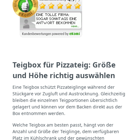
den täglichen Einsatz Ideal für Hobby-
Pizzabäcker und Profis Durchdachtes
Format für optimale Teigführung Die
Innenmaße der Teigbox sind exakt auf
kleine Teigmengen abgestimmt. Dadurch
behalten deine Teiglinge ihre Form und
trocknen nicht aus. In Kombination mit
dem passenden Deckel entsteht ein
kontrolliertes Mikroklima – perfekt für
Stückgare im Kühlschrank. Gerade bei
langen Gärzeiten profitierst du von
gleichmäßigen Ergebnissen ohne
Teigbox für Pizzateig: Größe
Hautbildung. Technische Daten Teigbox
und Höhe richtig auswählen
Mini Außenmaß: 300 × 200 × 100 mm
Innenmaß: 260 × 180 × 90 mm Gewicht:
0,40 kg Volumen: 5 Liter Kapazität: ca. 2
Eine Teigbox schützt Pizzateiglinge während der
Teiglinge Palettenmenge: 352 Stück Deckel
Stückgare vor Zugluft und Austrocknung. Gleichzeitig
(separat erhältlich) Maß: 300 × 200 mm
bleiben die einzelnen Teigportionen übersichtlich
Gewicht: 0,25 kg Für wen ist die Mini-
gelagert und können vor dem Backen direkt aus der
Teigbox geeignet? Einsteiger, die mit
kleinen Mengen arbeiten Pizzaliebhaber
Box entnommen werden.
mit begrenztem Kühlschrankplatz Profis für
Testteige und spezielle Rezepturen Perfekt
Welche Teigbox am besten passt, hängt von der
als Ergänzung zu großen Teigboxen Fazit
Anzahl und Größe der Teiglinge, dem verfügbaren
Die Teigbox Mini ist kein Spielzeug,
Platz im Kühlschrank und der gewünschten