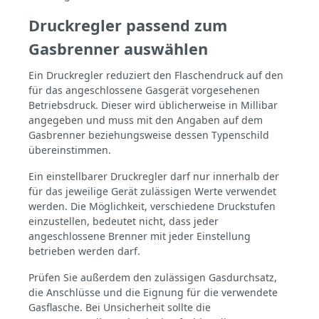
Witterungsverhältnissen ein ideales
Ergebnis präsentieren zu können. Der
Druckregler passend zum
Windschutz wird einfach in die
Paellapfanne eingehängt Länge:
Gasbrenner auswählen
68cmHöhe: 15cm Je nach Pfannengröße
benötigen Sie die entsprechende Anzahl
Ein Druckregler reduziert den Flaschendruck auf den
an Windschürzenbis 50cm
für das angeschlossene Gasgerät vorgesehenen
Pfannendurchmesser: 2Stück50-70cm
Betriebsdruck. Dieser wird üblicherweise in Millibar
Pfannendurchmesser: 3Stück80cm
angegeben und muss mit den Angaben auf dem
Pfannendurchmesser: 4Stück
Gasbrenner beziehungsweise dessen Typenschild
übereinstimmen.
Ein einstellbarer Druckregler darf nur innerhalb der
für das jeweilige Gerät zulässigen Werte verwendet
werden. Die Möglichkeit, verschiedene Druckstufen
einzustellen, bedeutet nicht, dass jeder
angeschlossene Brenner mit jeder Einstellung
betrieben werden darf.
Prüfen Sie außerdem den zulässigen Gasdurchsatz,
die Anschlüsse und die Eignung für die verwendete
Gasflasche. Bei Unsicherheit sollte die