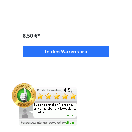
wichtig, dass die Flammen und somit die
Hitze exakt an der gewünschten Stelle und
in der gewünschten Stärke angewendet
werden kann. Vor allem bei einer
Grillpfanne ist eine solche Steuerung
unerlässlich für das Ergebnis. Wind und
Wetter können dies jedoch verhindern. Mit
8,50 €*
einem praktischen Windschutz hingegen
sind Sie unabhängig vom Wind und
können Ihre Speisen optimal zubereiten.
In den Warenkorb
Flexibel und einfach anzubringen Unser
Windschutz ist ideal auf den Einsatz mit
unseren Gasbrennern optimiert. So können
Sie eine unterschiedliche Anzahl an
Windschutz - Elementen ganz einfach an
Ihre Grillpfanne anhängen, je nach Größe
der Pfanne variiert natürlich auch die
Anzahl an Elementen und somit Ihren
Gasbrenner optimal vor Seitenwind
schützen. Der herabhängende Windschutz
verhindert dabei, dass der Wind die
Richtung der Gasflammen beeinflusst oder
diese, im schlimmsten Fall, sogar löscht.
Somit ist ein solcher Windschutz ideal
geeignet, wenn Sie auch unter widrigen