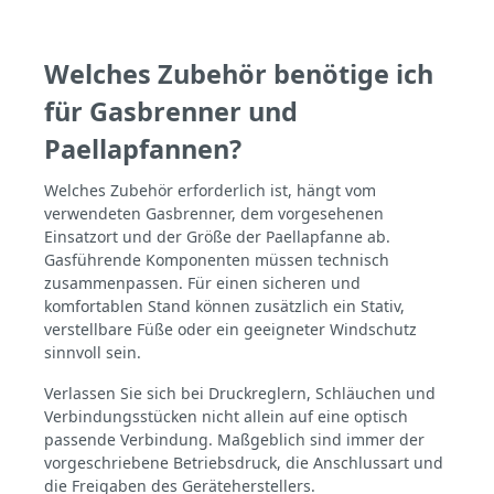
Bedingungen ein optimales Ergebnis
vorweisen möchten. Exakte Steuerung der
Hitzeintensität Da unsere Gasbrenner in
der Lage sind exakt und ganz nach Wunsch
Welches Zubehör benötige ich
die gewünschte Hitze abzugeben ist es
für Gasbrenner und
enorm wichtig, dass dies durch Wind nicht
gestört wird. Vor allem bei der Zubereitung
Paellapfannen?
einer leckeren Paella zum Beispiel ist es
enorm wichtig, dass eine gleichmäßige
Hitzeverteilung in der gesamten
Welches Zubehör erforderlich ist, hängt vom
Grillpfanne gegeben ist. Somit kann man
verwendeten Gasbrenner, dem vorgesehenen
an jedem Punkt der Pfanne den gleichen
Einsatzort und der Größe der Paellapfanne ab.
Garzustand erwarten und ein einheitliches
Gasführende Komponenten müssen technisch
und geschmacklich hervorragendes
zusammenpassen. Für einen sicheren und
Ergebnis erzielen. Können die Flammen
unserer hochwertigen Gasbrenner nun
komfortablen Stand können zusätzlich ein Stativ,
also ungestört und unbeinflusst vom Wind
verstellbare Füße oder ein geeigneter Windschutz
ihre Arbeit verrichten, so überzeugt das
sinnvoll sein.
Ergebnis auf ganzer Linie. Erst wenn der
Wind die Ausrichtung und Intensität der
Verlassen Sie sich bei Druckreglern, Schläuchen und
Flammen beeinflusst kann ein solches
Verbindungsstücken nicht allein auf eine optisch
Ergebnis nicht mehr garantiert werden.
passende Verbindung. Maßgeblich sind immer der
Aus diesem Grund empfehlen wir den
Einsatz eines Windschutz um optimal und
vorgeschriebene Betriebsdruck, die Anschlussart und
unabhängig von den
die Freigaben des Geräteherstellers.