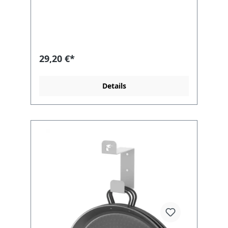
ca. 73cm Der Dreifuß ist geeignet für die
Pallabrenner der folgenden Serien:
T300T380 und TT300T460 und TT460T600
und TT600
29,20 €*
Details