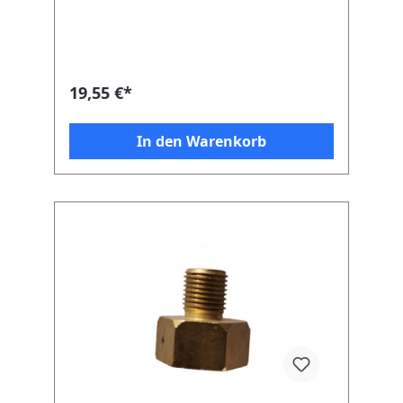
Absicherung von Schlauchleitungen,
entspricht den Anforderungen gemäß BGV
D 34 § 9 und 10. Zur Absicherung von
Schlauchleitungen, die länger als 400 mm
sind, müssen in gewerblichen Anlagen
Schlauchbruchsicherungen SBS eingesetzt
19,55 €*
werden. Vorteile und Ausstattung: -
verhindert Gasaustritt bei Beschädigung
oder Lösen der Schlauchleitung und
In den Warenkorb
schließt den Gasdurchgang ab, sobald der
Nennfluss um 10 % überschritten wird -
öffnet selbsttätig, dadurch geringe
Leckgasmenge und bei langen
Schlauchleitungen verzögertes Öffnen -
wird zwischen Druckminderer und
Schlauch angeschlossenZulassung- DIN-
DVGW geprüft Technische Merkmale
Anschlüsse: G 1/4 LH-ÜM x G 1/4 LH-
KNBetriebsdruck: 50 mbarDurchfluss max.:
1,5 kg/h