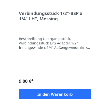
Verbindungsstück 1/2"-BSP x
1/4" LH", Messing
Beschreibung Übergangsstück,
Verbindungsstück LPG Adapter 1/2"
Innengewinde x 1/4" Außengewinde (links)
zur Verbindung eines 1/2" Außengewindes
mit einem handelsüblichen
Propangasschlauch (1/4" Überwurfmutter),
z. B. Outdoor-Gaskocher, Campingkocher,
Grill usw. Sicherheitshinweise Für den
Einsatz in geschlossenen Räumen ist eine
maximale Schlauchlänge von 40 cm
9,00 €*
zugelassen. Für den Einsatz im privaten
Außenbereich dürfen ein Campingregler
sowie ein längerer Gasschlauch
In den Warenkorb
angeschlossen werden. Bitte prüfen Sie in
jedem Fall nach der Installation alle
Verbindungen auf Dichtigkeit. Dies kann z.
B. mit Lecksuchspray durchgeführt