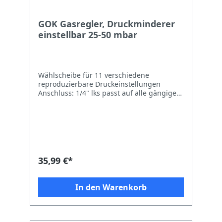
GOK Gasregler, Druckminderer
einstellbar 25-50 mbar
Wählscheibe für 11 verschiedene
reproduzierbare Druckeinstellungen
Anschluss: 1/4" lks passt auf alle gängigen
deutschen Propangasflaschen bis 11 kg
Füllgewicht zur Druckregelung auf den
Nenndruck desGasgerätes, z. B. 30 mbar,
37 mbar oder 50 mbar Zum Anschluss an
Gasflaschen bis 11 kg Füllgewicht , zur
Druckregelung auf den Nenndruck
desGasgerätes, z. B. 30 mbar, 37 mbar oder
35,99 €*
50 mbar. Auch gut zum Niedrigtemperatur
garen geeignet. Bei manchem Grillgut ist
der Temperaturbereich zwischen
In den Warenkorb
Niedertemperaturgaren (ca. 90 Grad) und
normalem Garbereich von 180 Grad nicht
erreichbar. Viele Grills schalten bei
Kleinstellung auf 170 Grad herunter. Mit