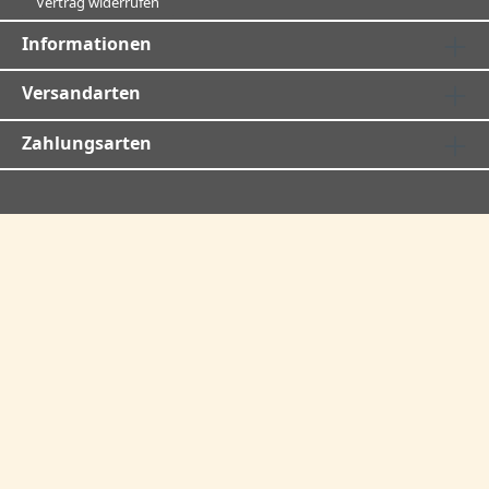
Vertrag widerrufen
Informationen
Versandarten
Zahlungsarten
Rezepte & Wissen
FAQ
Newsletteranmeldung
Anfahrt-Routenplaner
Rücksendungen
Kontaktformular
Impressum
AGB
Widerrufsrecht
Datenschutz
Cookies
Versand- und Zahlungsbedingungen
Batterieentsorgung
Händleranfragen
Bewertungen bei google
Über uns
* Alle Preise inkl. gesetzl. Mehrwertsteuer zzgl.