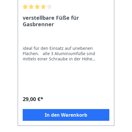
verstellbare Füße für
Gasbrenner
ideal für den Einsatz auf unebenen
Flächen. alle 3 Aluminiumfüße sind
mittels einer Schraube in der Höhe
einstellbar empfohlen für unsere
Gasbrenner t-460 und t-600 Höhe ca.
67,5cm Höhenverstellung max. ca. +3,5cm
je Fuß
29,00 €*
In den Warenkorb