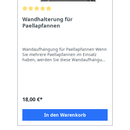
Wandhalterung für
Paellapfannen
Wandaufhängung für Paellapfannen Wenn
Sie mehrere Paellapfannen im Einsatz
haben, werden Sie diese Wandaufhängung
zu schätzen wissen. Hängen Sie einfach
ihre Paellapfannen mit dem Griff in die
vorgesehnen Haken und schon sind die
Pfannen platzsparend verstaut. Passt für
alle Paellapfannengrößen
18,00 €*
In den Warenkorb