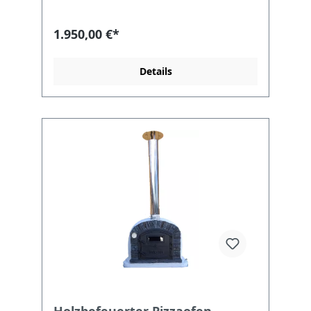
Zubereitung von leckerem Brot und
köstlichen Pizzen ideal. Unser
holzbefeuerter Pizzaofen Ventura AL hat
1.950,00 €*
eine kurze Aufheizphase und Backzeit. Ihre
Gäste werden von Ihren Köstlichkeiten
nicht genug bekommen können. Ihr
Details
holzbefeuerter Pizzaofen Ventura AL Der
Steinbackofen besteht aus feuerfesten
Steinen und hochtemperaturfestem Mörtel.
Für eine optimale Isolierung ist der
Pizzaofen mit einer Dämmschicht aus
Steinwolle versehen. Ihr holzbefeuerter
Pizzaofen Ventura AL hat folgendes
Außenmaß: 118,5 x 118,5 x 81 cm und ein
Türmaß von 39 x 29 cm. Das Gewicht des
Steinbackofens beträgt ca.800 kg. Schnell
einsatzbereit und nur 90 Sekunden
Backzeit Ihr holzbefeuerter Pizzaofen
Venturared AL benötigt eine Aufheizzeit
von ca. 75 Minuten, danach ist Ihre Pizza in
90 Sekunden fertig gebacken. Sie können
in dem Steinofen von Pizzen über Aufläufe
bis hin zu Fisch und Fleisch so gut wie alles
backen oder schmoren. Holzbefeuerter
Pizzaofen Ventura AL Lieferumfang: Ofen