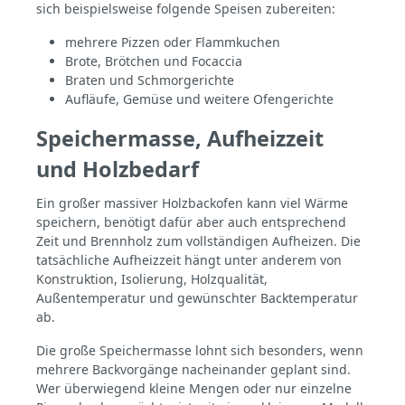
x 81 cm Gewichtca. 800 kg Türmaß40 x 33
sich beispielsweise folgende Speisen zubereiten:
cm Kapazität4–5 Pizzen Ø 30 cm
Leistungbis zu 120 Pizzen pro Stunde
mehrere Pizzen oder Flammkuchen
Brotkapazitätca. 12 kg Teig
Brote, Brötchen und Focaccia
Holzverbrauchca. 8 kg/h Materialfeuerfeste
Braten und Schmorgerichte
Steine IsolierungSteinwolle
Aufläufe, Gemüse und weitere Ofengerichte
KaminEdelstahl, Ø 14 cm Fazit Der Firenze
AL120 ist die richtige Wahl für alle, die
Speichermasse, Aufheizzeit
maximale Kapazität benötigen. Er bietet
große Backfläche, stabile Temperaturen
und Holzbedarf
und eine robuste Bauweise – ideal für
große Runden und häufige Nutzung.
Ein großer massiver Holzbackofen kann viel Wärme
speichern, benötigt dafür aber auch entsprechend
Zeit und Brennholz zum vollständigen Aufheizen. Die
tatsächliche Aufheizzeit hängt unter anderem von
Konstruktion, Isolierung, Holzqualität,
Außentemperatur und gewünschter Backtemperatur
ab.
Die große Speichermasse lohnt sich besonders, wenn
mehrere Backvorgänge nacheinander geplant sind.
Wer überwiegend kleine Mengen oder nur einzelne