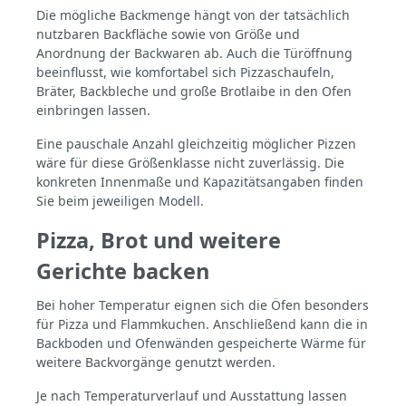
gleichmäßig wieder abgeben. Steinwolle-
Die mögliche Backmenge hängt von der tatsächlich
Isolierung Die Isolierung reduziert
nutzbaren Backfläche sowie von Größe und
Wärmeverluste und sorgt für stabile
Anordnung der Backwaren ab. Auch die Türöffnung
Temperaturen über längere Zeit.
ULTRAFIRE-Schutz Das Schutzsystem
beeinflusst, wie komfortabel sich Pizzaschaufeln,
erhöht die Beständigkeit gegenüber
Bräter, Backbleche und große Brotlaibe in den Ofen
Temperaturwechseln und intensiver
einbringen lassen.
Nutzung. Aluminium-Glas-Tür Die Tür
ermöglicht die Kontrolle des Garraums
Eine pauschale Anzahl gleichzeitig möglicher Pizzen
ohne Wärmeverlust und sorgt für
wäre für diese Größenklasse nicht zuverlässig. Die
gleichmäßige Backbedingungen.
konkreten Innenmaße und Kapazitätsangaben finden
Varianten: mit oder ohne Gestell Ohne
Sie beim jeweiligen Modell.
Gestell: für feste Installation Mit fahrbarem
Gestell: für flexible Nutzung und
Pizza, Brot und weitere
komfortable Arbeitshöhe Einordnung im
Sortiment Der Firenze AL120 ist die
Gerichte backen
leistungsstärkste Variante der Serie und
für maximale Kapazität ausgelegt.
Schlichtere Ausführungen Wenn der Fokus
Bei hoher Temperatur eignen sich die Öfen besonders
stärker auf Funktion und Preis liegt, sind
für Pizza und Flammkuchen. Anschließend kann die in
diese Modelle in vergleichbarer Größe eine
Backboden und Ofenwänden gespeicherte Wärme für
sinnvolle Alternative: Lissabon 120 Famosi
weitere Backvorgänge genutzt werden.
120 Ähnliche Bauweise Ventura AL100
Technische Daten ModellFirenze AL120
Je nach Temperaturverlauf und Ausstattung lassen
Innenmaß92 x 105 cm Außenmaß118 x 118