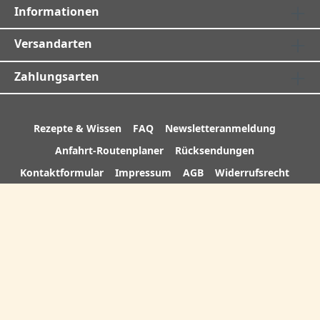
Informationen
Versandarten
Zahlungsarten
Rezepte & Wissen
FAQ
Newsletteranmeldung
Anfahrt-Routenplaner
Rücksendungen
Kontaktformular
Impressum
AGB
Widerrufsrecht
Datenschutz
Cookies
Versand- und Zahlungsbedingungen
Batterieentsorgung
Händleranfragen
Bewertungen bei google
Über uns
* Alle Preise inkl. gesetzl. Mehrwertsteuer zzgl.
Versandkosten
,wenn nicht anders angegeben.