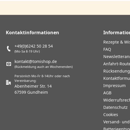
Kontaktinformationen
Informatio
Rezepte & Wi
+49(0)6242 50 28 54
FAQ
(Mo-Sa 8-19 Uhr)
Newslettera
kontakt@tomishop.de
Anfahrt-Rout
(Rückmeldung auch an Wochenenden)
Rücksendun
Persönlich Mo-Fr 8-14Uhr oder nach
Kontaktformu
Vereinbarung:
Impressum
Abenheimer Str. 14
67599 Gundheim
AGB
Widerrufsrec
Datenschutz
Cookies
Versand- un
Batterieents