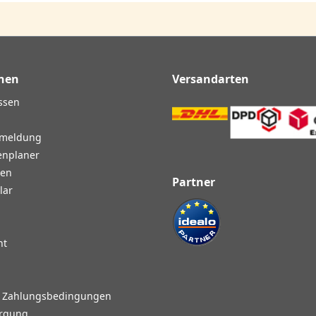
nen
Versandarten
ssen
nmeldung
enplaner
gen
Partner
lar
ht
d Zahlungsbedingungen
orgung