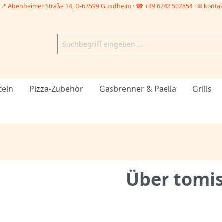
–
📍 Abenheimer Straße 14, D-67599 Gundheim
·
☎ +49 6242 502854
·
✉ konta
tein
Pizza-Zubehör
Gasbrenner & Paella
Grills
Über tomi