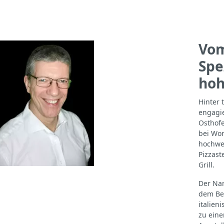
Vom
Spe
hoh
Hinter 
engagie
Osthofe
bei Wor
hochwer
Pizzast
Grill.
Der Na
dem Beg
italien
zu eine