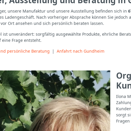
r, Ausstellung und Beratung in
ger, unsere Manufaktur und unsere Ausstellung befinden sich in
6
hes Ladengeschäft. Nach vorheriger Absprache können Sie jedoch 
 vor Ort ansehen und sich persönlich beraten lassen.
l ist unverändert: sorgfältig ausgewählte Produkte, ehrliche Bera
 eine Frage entsteht.
und persönliche Beratung
|
Anfahrt nach Gundheim
Org
Kun
Ilona M
Zahlun
Kunden
sorgt s
Fragen 