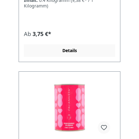
Inhalt:
0.4 Kilogramm
(9,38 €* / 1
Ganze, sonnengereifte Bio-Langtomaten
Kilogramm)
werden wenige Stunden nach der Ernte
traditionell geschält und in mildem
Tomatensaft eingelegt. Das Ergebnis:
besonders fruchtige, aromatische Tomaten,
die sich perfekt für Pizza, Pasta, Suppen
Ab
3,75 €*
und Saucen eignen. Technische Daten
HerstellerItalianavera, Nocera Inferiore
(SA), Italien Inhalt400 g (ca. 240 g
Details
Abtropfgewicht) ZutatenGeschälte
Tomaten*, Tomatensaft, Citronensäure
(*aus kontrolliert biologischem Anbau)
VerarbeitungTraditionell, wenige Stunden
nach der Ernte Herkunft100 % Italien
Nährwerte je 100 g Energie89 kJ / 21 kcal
Fett0,1 g davon gesättigte Fettsäuren0,0 g
Kohlenhydrate3,5 g davon Zucker3,0 g
Ballaststoffe1,1 g Eiweiß1,5 g Salz1,1 g