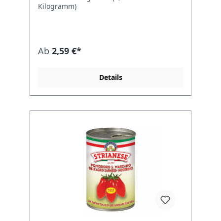
italienischen Region Kampanien stammen.
Kilogramm)
Diese Tomaten sind eine wahre
Delikatesse, bekannt für ihre einzigartige
Qualität und ihren unverwechselbaren
Geschmack, der sie zu einer
unverzichtbaren Zutat in der italienischen
Ab
2,59 €*
Küche macht. Produktmerkmale:
Authentische Herkunft: Angebaut in den
fruchtbaren Böden am Fuße des Vesuvs,
Details
genießen Solania San Marzano Tomaten
eine geschützte Ursprungsbezeichnung
(DOP), die ihre Qualität und Echtheit
garantiert. Exquisite Qualität: Sorgfältig
von Hand geerntet, um die Integrität jeder
Tomate zu bewahren, bieten Solania San
Marzano Tomaten einen süß-fruchtigen
Geschmack mit einer feinen Balance von
Säure. Natürlichkeit: Solania verpflichtet
sich zur Natürlichkeit ihrer Produkte. Diese
Tomaten sind frei von
Konservierungsstoffen und künstlichen
Zusätzen, was sie zu einer gesunden Wahl
für Ihre Küche macht. Vielseitige
Verwendung: Perfekt für die Zubereitung
authentischer neapolitanischer Pizzasauce,