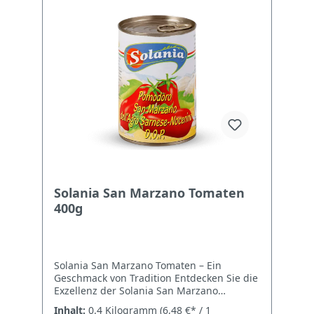
zertifiziert) DOP HerkunftAgro Sarnese-
Nocerino, Salerno, Italien Nährwerte je 100
g Energie95 kJ / 23 kcal Fett0,1 g davon
gesättigte Fettsäuren0,0 g
Kohlenhydrate3,9 g davon Zucker3,9 g
Ballaststoffe0,8 g Eiweiß1,1 g Salz0,1 g
Solania San Marzano Tomaten
400g
Solania San Marzano Tomaten – Ein
Geschmack von Tradition Entdecken Sie die
Exzellenz der Solania San Marzano
Tomaten, die aus dem Herzen der
Inhalt:
0.4 Kilogramm
(6,48 €* / 1