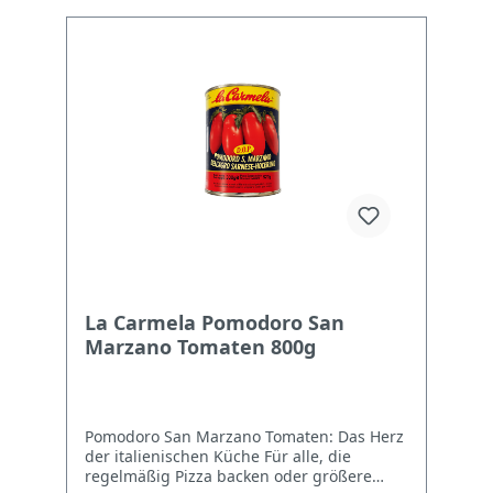
kräftiger Geschmack, zuverlässige Qualität.
NÄHRWERTANGABEN Energie 98 kJ / 23
kcal Fett 0,2 g Kohlenhydrate 3,5 g
Ballaststoffe 1,3 g Proteine 1,2 g Salz 0,1 g
La Carmela Pomodoro San
Marzano Tomaten 800g
Pomodoro San Marzano Tomaten: Das Herz
der italienischen Küche Für alle, die
regelmäßig Pizza backen oder größere