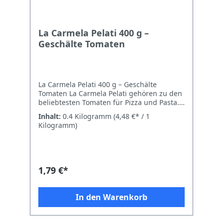
La Carmela Pelati 400 g –
Geschälte Tomaten
La Carmela Pelati 400 g – Geschälte
Tomaten La Carmela Pelati gehören zu den
beliebtesten Tomaten für Pizza und Pasta.
Die Früchte werden vollreif geerntet,
Inhalt:
0.4 Kilogramm
(4,48 €* / 1
schonend geschält und direkt im eigenen
Kilogramm)
Saft abgefüllt. Dadurch bleibt der
natürliche Geschmack erhalten: süß,
aromatisch und ohne störende Säure. Die
Textur ist fest genug für eine gute
Weiterverarbeitung, aber weich genug für
1,79 €*
eine schnelle Verarbeitung zur Pizzasoße.
Ideal für neapoletanische Pizza,
Pastasaucen, Suppen und alle Gerichte, bei
In den Warenkorb
denen ein reines, ursprüngliches
Tomatenaroma gefragt ist. Ohne Zusätze,
ohne Verdickungsmittel – reine Tomate,