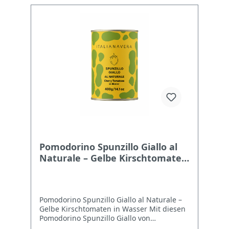
VerarbeitungTraditionell, ohne Zusatzstoffe
Herkunft100 % italienische Tomaten
Nährwerte je 100 g Energie99 kJ / 23 kcal
Fett0,2 g (davon gesättigt 0,0 g)
Kohlenhydrate3,7 g (davon Zucker 3,6 g)
Ballaststoffe1,2 g Eiweiß1,1 g Salz0,03 g
Pomodorino Spunzillo Giallo al
Naturale – Gelbe Kirschtomaten
in Wasser
Pomodorino Spunzillo Giallo al Naturale –
Gelbe Kirschtomaten in Wasser Mit diesen
Pomodorino Spunzillo Giallo von
Italianavera bringst du Farbe, Authentizität