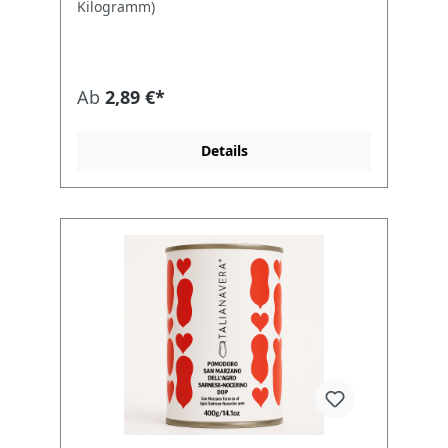
Kilogramm)
geschätzt wird. Unsere San Marzano
Tomaten sind direkt aus den
sonnenverwöhnten Feldern Süditaliens zu
Ihnen gebracht, wo sie in der reichen,
vulkanischen Erde rund um den Vesuv
Ab
2,89 €*
angebaut werden. Diese Tomaten sind
nicht nur für ihre längliche Form und das
leuchtend rote Äußere bekannt, sondern
Details
vor allem für ihr süßes, kräftiges Aroma
und ihre samtige Textur. Produktmerkmale:
Authentische Herkunft: Jede Dose enthält
ausschließlich echte San Marzano
Tomaten, die in ihrer ursprünglichen
Region unter dem Schutz der geschützten
Ursprungsbezeichnung (DOP) angebaut
werden. Exquisite Qualität: Sorgfältig von
Hand geerntet, um nur die besten Früchte
zu selektieren, garantieren wir eine
unvergleichliche Qualität und Frische.
Vielseitige Verwendung: Perfekt für die
Zubereitung authentischer italienischer
Pizzasauce, Pasta-Saucen oder als Basis für
köstliche Suppen und Eintöpfe. Natürlich
und Gesund: Unsere San Marzano Tomaten
sind 100% natürlich, ohne Zusatz von Salz