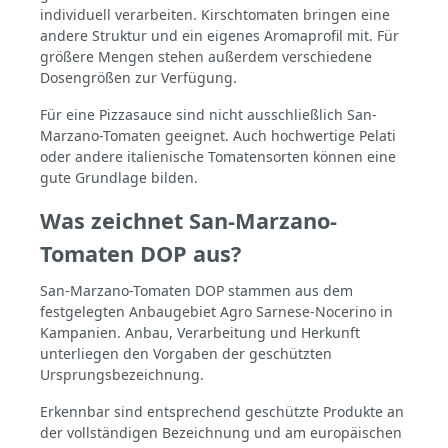
individuell verarbeiten. Kirschtomaten bringen eine
Wunsch etwas Olivenöl und Basilikum
andere Struktur und ein eigenes Aromaprofil mit. Für
dazugeben – mehr braucht es oft nicht. Die
2550 g-Dose ist besonders praktisch, wenn
größere Mengen stehen außerdem verschiedene
viele Pizzen belegt werden sollen oder
Dosengrößen zur Verfügung.
größere Mengen Tomatensauce auf einmal
vorbereitet werden. Auch für Pastasaucen,
Für eine Pizzasauce sind nicht ausschließlich San-
Ragù oder mediterrane Schmorgerichte ist
Marzano-Tomaten geeignet. Auch hochwertige Pelati
dieses Format wirtschaftlich, zeitsparend
oder andere italienische Tomatensorten können eine
und sinnvoll für alle, die nicht mit
gute Grundlage bilden.
Kleinmengen arbeiten möchten.
Technische Daten Produkt: La Carmela
Was zeichnet San-Marzano-
Pomodoro San Marzano Tomaten Inhalt
(Netto)2550 g Abtropfgewicht1650 g
Tomaten DOP aus?
HerkunftItalien
QualitätskennzeichnungDOP ZutatenSan
Marzano Tomaten, San Marzano
San-Marzano-Tomaten DOP stammen aus dem
Tomatensaft Nährwertangaben pro 100 g
festgelegten Anbaugebiet Agro Sarnese-Nocerino in
Energie99 kJ / 23 kcal Fett0,2 g
Kampanien. Anbau, Verarbeitung und Herkunft
Kohlenhydrate3,5 g Ballaststoffe1,3 g
unterliegen den Vorgaben der geschützten
Proteine1,2 g Salz0,1 g Fazit: Die 2550 g-
Ursprungsbezeichnung.
Dose ist die richtige Wahl für alle, die echte
San Marzano Qualität nicht nur
Erkennbar sind entsprechend geschützte Produkte an
gelegentlich, sondern regelmäßig nutzen.
Weniger Aufwand, mehr Inhalt und eine
der vollständigen Bezeichnung und am europäischen