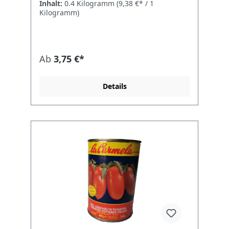
Inhalt:
0.4 Kilogramm
(9,38 €* / 1
und Geschmack in deine Küche. Die
Kilogramm)
sonnengereiften gelben Kirschtomaten
zeichnen sich durch ihre feste Konsistenz
und ihren eleganten, leicht süßlichen
Geschmack aus. Sie werden frisch
geerntet, klassisch verarbeitet und simpel
Ab
3,75 €*
in Wasser mit Salz konserviert – so bleibt
der reine Tomatengeschmack erhalten.
Ideal als Belag auf Bruschetta oder Pizza,
Details
als farbenfroher Farbtupfer in Pasta &
Salaten oder als raffinierte Zutat für
Antipasti-Platten. Technische Daten
HerstellerItalianavera, Campania, Italien
Inhalt400 g ZutatenSpunzillo-Tomaten,
Wasser, Salz VerarbeitungKlassisch,
natürlich konserviert GeschmackFest,
elegant, fruchtig Nährwerte je 100 g
Energie109 kJ / 26 kcal Fett0,2 g – davon
gesättigt0,0 g Kohlenhydrate4 g – davon
Zucker4 g Ballaststoffe1,1 g Eiweiß1,4 g
Salz0,2 g