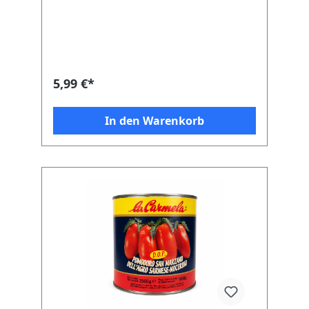
Mengen Sauce zubereiten, ist die 800 g-
Dose die konsequente Wahl. Die La
Carmela Pomodoro San Marzano Tomaten
stammen aus dem geschützten
Anbaugebiet rund um den Vesuv und
tragen die DOP-Kennzeichnung – ein klares
Zeichen für kontrollierte Herkunft und
5,99 €*
Qualität. Länglich gewachsen, fest im
Fruchtfleisch, mit wenigen Kernen und
einer ausgewogenen Süße: Genau deshalb
In den Warenkorb
gelten San Marzano Tomaten als Referenz
für authentische Pizzasauce. Sie bringen
ein klares, fruchtiges Aroma mit, ohne
aufdringliche Säure. Produktmerkmale
DOP-geschützte Herkunft: Original San
Marzano aus dem Agro Sarnese-Nocerino.
Intensives Aroma: Fruchtig, ausgewogen,
mit natürlicher Süße. Feste Struktur: Ideal
zum Zerdrücken von Hand für echte
Pizzasauce. Ohne Zusätze: Kein
zugesetztes Salz, keine
Konservierungsstoffe. Großformat: Perfekt
für mehrere Pizzen oder größere
Saucenansätze. Warum 800 g sinnvoll sind
Wer mit hohen Backtemperaturen arbeitet