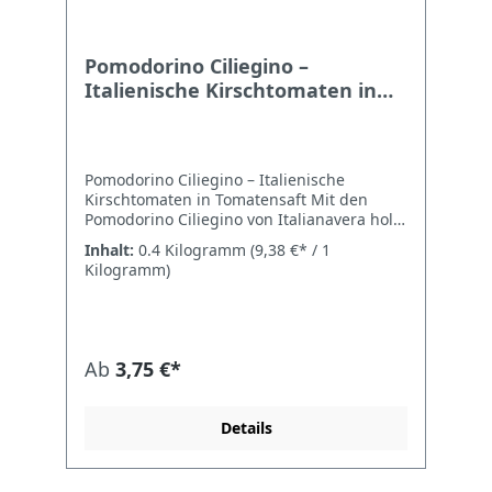
Pomodorino Ciliegino –
Italienische Kirschtomaten in
Tomatensaft 400g
Pomodorino Ciliegino – Italienische
Kirschtomaten in Tomatensaft Mit den
Pomodorino Ciliegino von Italianavera holst
du dir den echten Geschmack Italiens nach
Inhalt:
0.4 Kilogramm
(9,38 €* / 1
Hause. Die sonnengereiften Kirschtomaten
Kilogramm)
werden sorgfältig ausgewählt, traditionell
verarbeitet und in Tomatensaft eingelegt.
So bleibt ihr fruchtig-süßes Aroma perfekt
erhalten. Ob als Basis für eine frische
Pizzasauce, für Pastagerichte oder
Ab
3,75 €*
Bruschetta – diese Tomaten sind vielseitig
einsetzbar und bringen mediterranen
Genuss in deine Küche. Technische Daten
Details
HerstellerItalianavera, Nocera Inferiore
(SA), Italien Inhalt400 g (Abtropfgewicht
240 g) ZutatenKirschtomaten, Tomatensaft