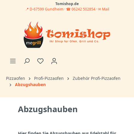
Tomishop.de
📍 D-67599 Gundheim
·
☎ 06242 502854
·
✉ Mail
Pizzaofen
Profi-Pizzaofen
Zubehör Profi-Pizzaofen
Abzugshauben
Abzugshauben
Hier finden Sie Abzugshauben aus Edelstahl für