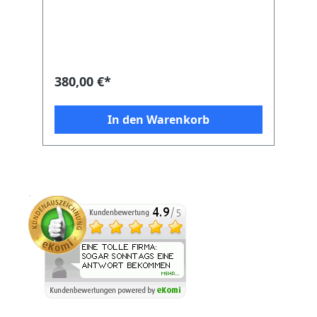
Temperatur 70°C - langlebiger
Einphasenmotor - Einbau entlang der
Rohrleitung - geeignet für Leitung mit
Durchmesser 125 mm - Leistung: 325m³ /
h Anschluss: - Leistung : 70 W - 230V / 1N /
50 Hz Hinweis: Die angesaugte Luft darf
380,00 €*
nicht staubig oder korrosiv sein. Zur
optimalen Verwendung sollte der
Drehzahlregler dazubestellt werden.
In den Warenkorb