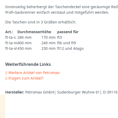
Innenseitig beherbergt der Taschendeckel eine geräumige Reiß
Profi-Gasbrenner einfach verstaut und mitgeführt werden.
Die Taschen sind in 3 Größen erhältlich:
Art.:
Durchmesser
Höhe
passend für
ft-ta-s
280 mm
170 mm
ft3
ft-ta-m
400 mm
240 mm
ft6 und ft9
ft-ta-xl
450 mm
230 mm
ft12 und Atago
Weiterführende Links
Weitere Artikel von Petromax
Fragen zum Artikel?
Hersteller:
Petromax GmbH| Sudenburger Wuhne 61| D-39116