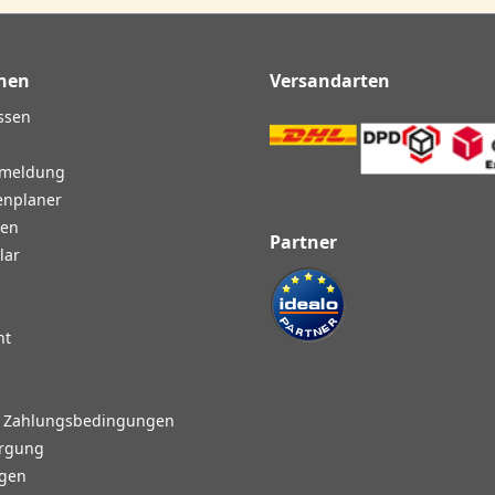
nen
Versandarten
ssen
nmeldung
enplaner
gen
Partner
lar
ht
d Zahlungsbedingungen
orgung
agen