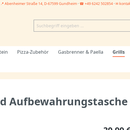
–
📍 Abenheimer Straße 14, D-67599 Gundheim
·
☎ +49 6242 502854
·
✉ konta
tein
Pizza-Zubehör
Gasbrenner & Paella
Grills
nd Aufbewahrungstasche