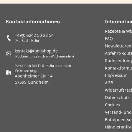
Kontaktinformationen
Informatio
Rezepte & Wi
+49(0)6242 50 28 54
FAQ
(Mo-Sa 8-19 Uhr)
Newslettera
kontakt@tomishop.de
Anfahrt-Rout
(Rückmeldung auch an Wochenenden)
Rücksendun
Persönlich Mo-Fr 8-14Uhr oder nach
Kontaktformu
Vereinbarung:
Impressum
Abenheimer Str. 14
67599 Gundheim
AGB
Widerrufsrec
Datenschutz
Cookies
Versand- un
Batterieents
Händleranfr