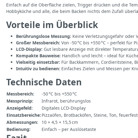
Einfach auf die Oberfläche zielen, Trigger drücken und die T
Hobbyköche und alle, die beim Backen nichts dem Zufall überla
Vorteile im Überblick
Berührungslose Messung:
Keine Verletzungsgefahr oder 
Großer Messbereich:
Von -50 °C bis +550 °C – perfekt für P
LCD-Display:
Gut lesbare Anzeige mit direkter Temperatu
Kompakte Bauweise:
Handlich und leicht – ideal für Küch
Vielseitig einsetzbar:
Für Backkammern, Cordieritsteine, Bi
Intuitiv zu bedienen:
Einfaches Zielen und Messen per Kn
Technische Daten
Messbereich:
-50 °C bis +550 °C
Messprinzip:
Infrarot, berührungslos
Anzeigefeld:
Digitales LCD-Display
Einsatzbereiche:
Pizzaöfen, Brotbacköfen, Steine, Ton, feuerfes
Abmessungen:
10 × 4,5 × 15,5 cm
Bedienung:
Einfach – per Auslösetaste
Fazit