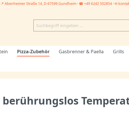
–
📍 Abenheimer Straße 14, D-67599 Gundheim
·
☎ +49 6242 502854
·
✉ konta
tein
Pizza-Zubehör
Gasbrenner & Paella
Grills
– berührungslos Tempera