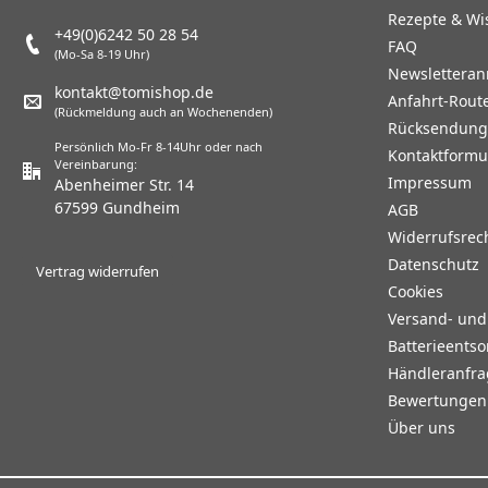
Rezepte & Wi
+49(0)6242 50 28 54
FAQ
(Mo-Sa 8-19 Uhr)
Newslettera
kontakt@tomishop.de
Anfahrt-Rout
(Rückmeldung auch an Wochenenden)
Rücksendun
Persönlich Mo-Fr 8-14Uhr oder nach
Kontaktformu
Vereinbarung:
Impressum
Abenheimer Str. 14
67599 Gundheim
AGB
Widerrufsrec
Datenschutz
Vertrag widerrufen
Cookies
Versand- un
Batterieents
Händleranfr
Bewertungen 
Über uns