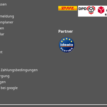
ssen
nmeldung
enplaner
gen
Partner
lar
ht
d Zahlungsbedingungen
orgung
agen
bei google