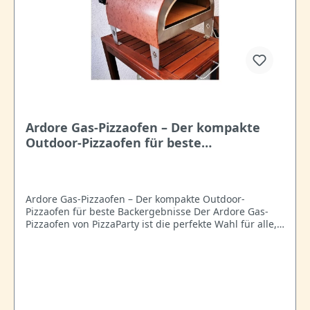
Ardore Gas-Pizzaofen – Der kompakte
Outdoor-Pizzaofen für beste
Backergebnisse
Ardore Gas-Pizzaofen – Der kompakte Outdoor-
Pizzaofen für beste Backergebnisse Der Ardore Gas-
Pizzaofen von PizzaParty ist die perfekte Wahl für alle,
die auch bei wenig Platz nicht auf echte,
neapolitanische Pizzen verzichten möchten. Dank
seiner kompakten Größe und seines geringen Gewichts
von nur 18,4 kg ist der Ardore flexibel im Garten, auf
Terrassen oder im Hinterhof einsetzbar und lässt sich
einfach transportieren. Mit einer großzügigen