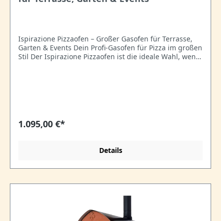
Ispirazione Pizzaofen – Großer Gasofen für Terrasse,
Garten & Events Dein Profi-Gasofen für Pizza im großen
Stil Der Ispirazione Pizzaofen ist die ideale Wahl, wenn
du echtes Pizzeria-Feeling zu Hause oder auf Events
erleben willst. Mit seiner großzügigen Backfläche von
60 × 70 cm bietet er Platz für bis zu vier Pizzen
gleichzeitig – perfekt für Gartenpartys, Street Food,
Pop-up-Pizza oder einfach gesellige Abende mit
Freunden. Deine Vorteile auf einen Blick Große
Backfläche 60 × 70 cm – bis zu 4 Pizzen gleichzeitig
1.095,00 €*
Leicht & mobil – nur 43 kg, einfach zu transportieren
Max. Temperatur 550 °C – ideal für neapoletanische
Pizza Schnell aufgeheizt – 16 kW Gasbrenner mit
Details
automatischer Zündung Optimale Hitzeverteilung – 3
cm isolierte Biscotto-Backfläche, gleichmäßiges Backen
ohne Wartezeit Wetterfest & langlebig – Gehäuse aus
leicht zu reinigendem Aluminium in antik Kupfer
Sicher im Betrieb – Thermoelement-Sicherheitssystem,
Gas-Schnellanschluss Komplett ausgestattet – inkl.
Beine, Abdeckung, Kochfläche und Anleitung Gratis
Extras nur bei uns Schutzabdeckung (im Lieferumfang)