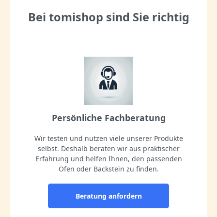
Pizzaschneider aus Edelstahl Material:Rostfreier
Edelstahl (ein Stück, fugenlos) Länge:34 cm Höhe:11 cm
Bei tomishop sind Sie richtig
Verwendung:Runde Pizza, Pizza al metro,
Flammkuchen, Focaccia
Reinigung:Spülmaschinengeeignet Fazit Dieses
Wiegemesser ist mehr als nur ein Pizzaschneider: Es
ist ein professionelles Werkzeug für alle, die ihre Pizza
mit Präzision und Stil genießen möchten. Robust,
hygienisch und kinderleicht zu bedienen – das
perfekte Zubehör für deine Pizzaküche zu Hause. Jetzt
bestellen und Pizza schneiden wie ein Profi!
Persönliche Fachberatung
Wir testen und nutzen viele unserer Produkte
selbst. Deshalb beraten wir aus praktischer
Erfahrung und helfen Ihnen, den passenden
Ofen oder Backstein zu finden.
Beratung anfordern