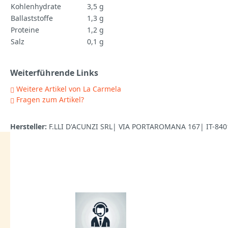
Kohlenhydrate
3,5 g
Ballaststoffe
1,3 g
Proteine
1,2 g
Salz
0,1 g
Weiterführende Links
Weitere Artikel von La Carmela
Fragen zum Artikel?
Hersteller:
F.LLI D'ACUNZI SRL| VIA PORTAROMANA 167| IT-8401