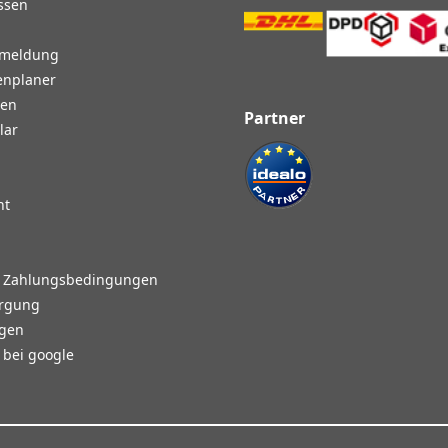
ssen
nmeldung
enplaner
gen
Partner
lar
ht
d Zahlungsbedingungen
orgung
agen
bei google