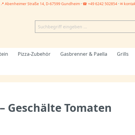
–
📍 Abenheimer Straße 14, D-67599 Gundheim
·
☎ +49 6242 502854
·
✉ konta
tein
Pizza-Zubehör
Gasbrenner & Paella
Grills
 – Geschälte Tomaten