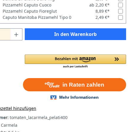
Pizzamehl Caputo Cuoco
ab 2,20 €*
Pizzamehl Caputo Fioreglut
8,89 €*
Caputo Manitoba Pizzamehl Tipo 0
2,49 €*
In den Warenkorb
zettel hinzufügen
mer:
tomaten_lacarmela_pelati400
 Carmela