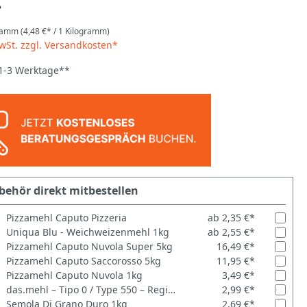
*
gramm
(4,48 €* / 1 Kilogramm)
MwSt. zzgl. Versandkosten*
 1-3 Werktage**
behör direkt mitbestellen
Pizzamehl Caputo Pizzeria
ab 2,35 €*
Uniqua Blu - Weichweizenmehl 1kg
ab 2,55 €*
Pizzamehl Caputo Nuvola Super 5kg
16,49 €*
Pizzamehl Caputo Saccorosso 5kg
11,95 €*
Pizzamehl Caputo Nuvola 1kg
3,49 €*
das.mehl – Tipo 0 / Type 550 – Regionales Premium-Weizenmehl 1kg
2,99 €*
Semola Di Grano Duro 1kg
2,69 €*