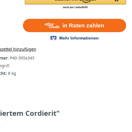
zettel hinzufügen
mer:
P40-395x345
grill
cht:
8 kg
iertem Cordierit"
e