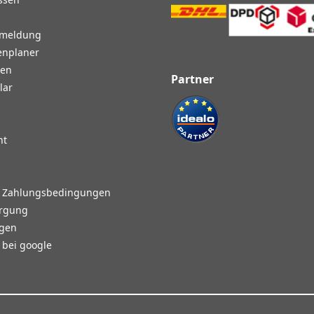
nmeldung
enplaner
gen
Partner
lar
ht
d Zahlungsbedingungen
orgung
agen
bei google