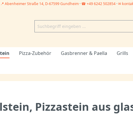
–
📍 Abenheimer Straße 14, D-67599 Gundheim
·
☎ +49 6242 502854
·
✉ konta
tein
Pizza-Zubehör
Gasbrenner & Paella
Grills
stein, Pizzastein aus gla