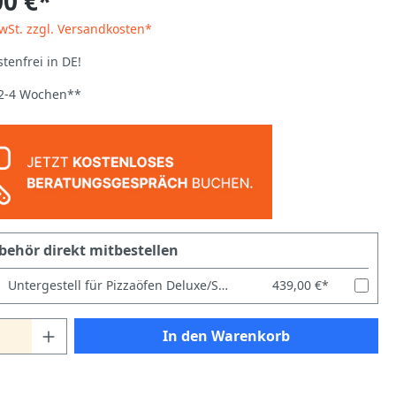
00 €*
MwSt. zzgl. Versandkosten*
tenfrei in DE!
: 2-4 Wochen**
behör direkt mitbestellen
Untergestell für Pizzaöfen Deluxe/Special/Power/Italia/Master 99
439,00 €*
In den Warenkorb