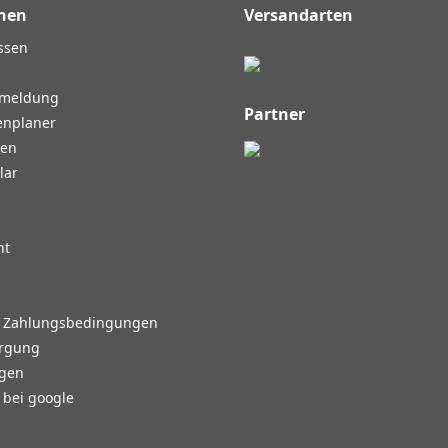
nen
Versandarten
ssen
nmeldung
Partner
enplaner
gen
lar
ht
d Zahlungsbedingungen
orgung
agen
bei google