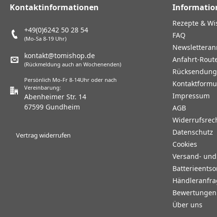
Kontaktinformationen
Informatio
Rezepte & Wi
+49(0)6242 50 28 54
FAQ
(Mo-Sa 8-19 Uhr)
Newslettera
kontakt@tomishop.de
Anfahrt-Rout
(Rückmeldung auch an Wochenenden)
Rücksendun
Persönlich Mo-Fr 8-14Uhr oder nach
Kontaktformu
Vereinbarung:
Impressum
Abenheimer Str. 14
67599 Gundheim
AGB
Widerrufsrec
Datenschutz
Vertrag widerrufen
Cookies
Versand- un
Batterieents
Händleranfr
Bewertungen 
Über uns