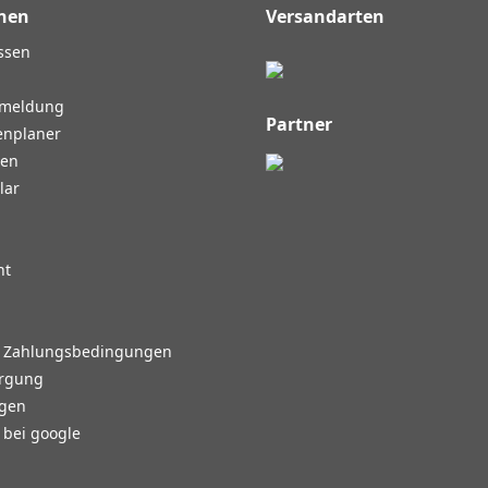
nen
Versandarten
ssen
nmeldung
Partner
enplaner
gen
lar
ht
d Zahlungsbedingungen
orgung
agen
bei google