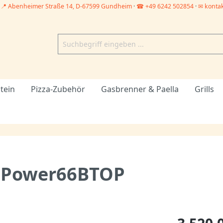
–
📍 Abenheimer Straße 14, D-67599 Gundheim
·
☎ +49 6242 502854
·
✉ konta
tein
Pizza-Zubehör
Gasbrenner & Paella
Grills
t Power66BTOP