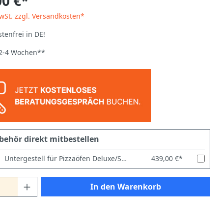
00 €*
MwSt. zzgl. Versandkosten*
tenfrei in DE!
: 2-4 Wochen**
behör direkt mitbestellen
Untergestell für Pizzaöfen Deluxe/Special/Power/Italia/Master 66 Breit
439,00 €*
In den Warenkorb