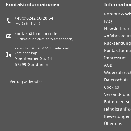
Kontaktinformationen
Informatio
Rezepte & Wi
+49(0)6242 50 28 54
FAQ
(Mo-Sa 8-19 Uhr)
Newslettera
kontakt@tomishop.de
Anfahrt-Rout
(Rückmeldung auch an Wochenenden)
Rücksendun
Persönlich Mo-Fr 8-14Uhr oder nach
Kontaktformu
Vereinbarung:
Impressum
Abenheimer Str. 14
67599 Gundheim
AGB
Widerrufsrec
Datenschutz
Vertrag widerrufen
Cookies
Versand- un
Batterieents
Händleranfr
Bewertungen 
Über uns