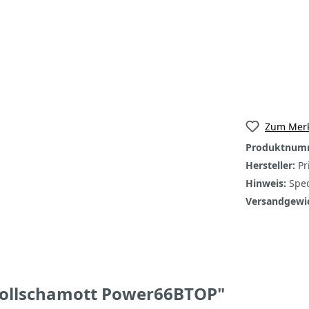
Zum Merk
Produktnum
Hersteller:
Pr
Hinweis:
Sped
Versandgewi
Vollschamott Power66BTOP"