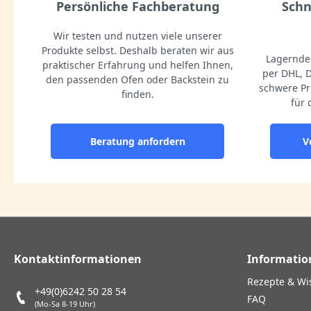
Persönliche Fachberatung
Schn
Wir testen und nutzen viele unserer
Produkte selbst. Deshalb beraten wir aus
Lagernde 
praktischer Erfahrung und helfen Ihnen,
per DHL, 
den passenden Ofen oder Backstein zu
schwere Pr
finden.
für 
Beratung anfordern
V
Kontaktinformationen
Informatio
Rezepte & Wi
+49(0)6242 50 28 54
FAQ
(Mo-Sa 8-19 Uhr)