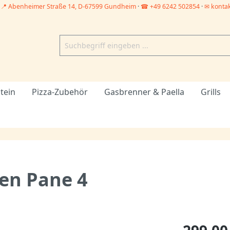
–
📍 Abenheimer Straße 14, D-67599 Gundheim
·
☎ +49 6242 502854
·
✉ konta
tein
Pizza-Zubehör
Gasbrenner & Paella
Grills
fen Pane 4