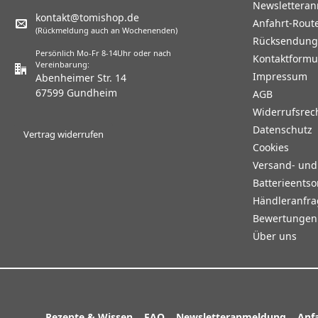
Newslettera
kontakt@tomishop.de
Anfahrt-Rout
(Rückmeldung auch an Wochenenden)
Rücksendun
Persönlich Mo-Fr 8-14Uhr oder nach
Kontaktformu
Vereinbarung:
Impressum
Abenheimer Str. 14
67599 Gundheim
AGB
Widerrufsrec
Datenschutz
Vertrag widerrufen
Cookies
Versand- un
Batterieents
Händleranfr
Bewertungen 
Über uns
Rezepte & Wissen
FAQ
Newsletteranmeldung
Anf