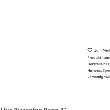
Zum Merk
Produktnum
Hersteller:
Pr
Hinweis:
Sped
Versandgewi
 für Pizzaofen Pane 4"