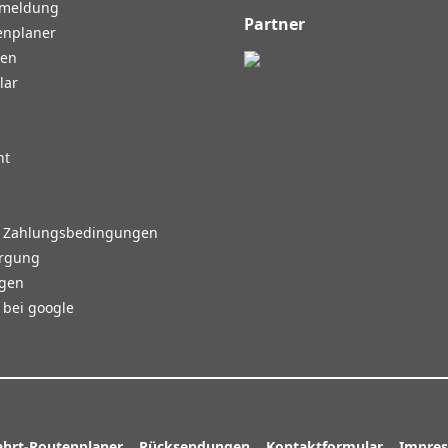
nmeldung
Partner
enplaner
gen
lar
ht
d Zahlungsbedingungen
orgung
agen
bei google
ahrt-Routenplaner
Rücksendungen
Kontaktformular
Impre