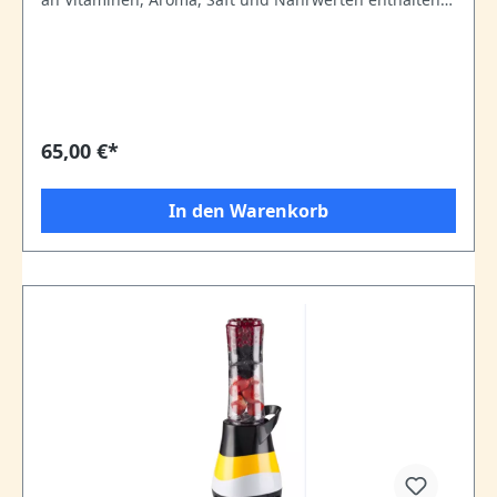
Bis zu 30% mehr Saft und 50% mehr Vitamine • Ideal
für frische Obst- und Gemüsesäfte • Pressen von
köstlichen und frischen Säften, reich an Farbe und
vollem Geschmack • Inklusive Fruchtfleischbehälter,
Reinigungs-bürste, Obst Cutter und Rezepten • 150 W
65,00 €*
In den Warenkorb