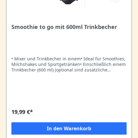
Smoothie to go mit 600ml Trinkbecher
• Mixer und Trinkbecher in einem• Ideal für Smoothies,
Milchshakes und Sportgetränken• Einschließlich einem
Trinkbecher (600 ml) (optional sind zusätzliche
Trinkbecher erhältlich)• Ideal zum mitnehmen nach
Schule, Arbeit oder Sport• Leistungsstarker Motor•
Auch zum Zerkleinern von Eiswürfeln• Einfach zu
reinigen• Inklusive Rezepten• Größe: 23,3 x 15,5 x 24,5
cm
19,99 €*
In den Warenkorb