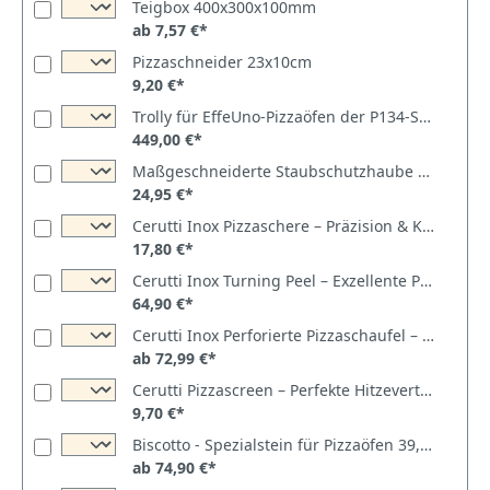
Teigbox 400x300x100mm
ab 7,57 €*
Pizzaschneider 23x10cm
9,20 €*
Trolly für EffeUno-Pizzaöfen der P134-Serie
449,00 €*
Maßgeschneiderte Staubschutzhaube für EffeUno Pizzaöfen P134HA und P234H - Hergestellt in Deutschland
24,95 €*
Cerutti Inox Pizzaschere – Präzision & Komfort in Ihrer Küche
17,80 €*
Cerutti Inox Turning Peel – Exzellente Performance für Ihre Pizzakreationen
64,90 €*
Cerutti Inox Perforierte Pizzaschaufel – Premium Backwerkzeug
ab 72,99 €*
Cerutti Pizzascreen – Perfekte Hitzeverteilung für einen knusprigen Pizzaboden
9,70 €*
Biscotto - Spezialstein für Pizzaöfen 39,5x34,5x3cm
ab 74,90 €*