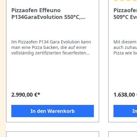
Pizzaofen Effeuno
Pizzaof
P134GaraEvolution 550°C,
509°C Ev
230V
mit Bisc
Im Pizzaofen P134 Gara Evolution kann
Mit diesem 
man eine Pizza backen, die auf einer
auch zuhau
vollständig zertifizierten feuerfesten
Pizza wie b
Steinarbeitsplatte (Biscotto) zubereitet
Neapoletan
wird.Der P134GaraEvolution wird mit 2
Italiener 
verschiedenen Biscottosteinen
Extra Power Jetzt mit Extra Power 
geliefert. 1. Biscotto Saputo: für
schnellere
aggressive Backvorgänge.Dank seiner
Öffnen der Tür. Die Vorteil
Porosität hat der Biscotto Saputo die
dem normal
Fähigkeit, die Wärme sanft,
Extra Power Reduktion d
2.990,00 €*
1.638,00
gleichmäßig und konstant abzugeben,
durchschnit
was das Backen bei Temperaturen über
% Reduktion der Aufheizzeit nach dem
500°C ermöglicht. 2.Effeuno-Stein für
Öffnen der
In den Warenkorb
I
klassische Backvorgänge.Entstanden
Reduktion d
aus der Kombination von feuerfestem
Der neue in
Stein (Cordierit/Schamotte) und
professione
Biscotto, zeichnet sich der Effeuno-
mit einer 
Stein durch eine erstaunliche
hochwertige