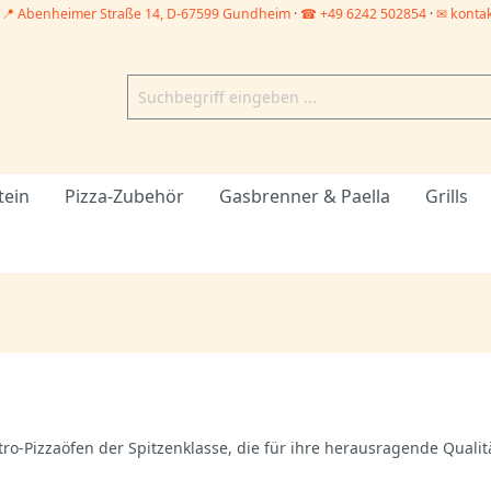
–
📍 Abenheimer Straße 14, D-67599 Gundheim
·
☎ +49 6242 502854
·
✉ konta
tein
Pizza-Zubehör
Gasbrenner & Paella
Grills
ktro-Pizzaöfen der Spitzenklasse, die für ihre herausragende Quali