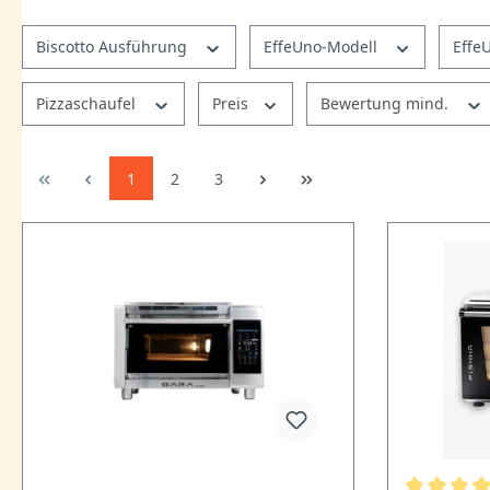
Biscotto Ausführung
EffeUno-Modell
Effe
Pizzaschaufel
Preis
Bewertung mind.
1
2
3