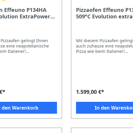
en Effeuno P134HA
Pizzaofen Effeuno P
olution ExtraPower
509°C Evolution extr
otto, 230V
mit Biscotto, 230V
Pizzaofen gelingt Ihnen
Mit diesem Pizzaofen geling
se eine neapoletanische
auch zuhause eine neapolet
eim Italiener!
Pizza wie beim Italiener!
ische Pizza wie beim
Neapoletanische Pizza wie 
mit dem EffeUno P134HA509E
Italiener mit dem EffeUno 
für
mit extra Power Der neue innovative,
 Aufheizzeiten nach dem
digitale und professionelle 
e gegenüber
von EffeUno ist mit einer B
en P134HA Evolution ohne
aus hochwertigem Edelstahl 
er
Die Temperaturerfassung er
 €*
1.599,00 €*
tlichen Backzeit um ca. 14
neuartige Lasersensoren für
genaue Temperaturmessung
 Tür um mehr als 33 %
elektronische PID-Temperat
n den Warenkorb
In den Warenko
er Vorheizzeit um ca. 21 %
der neuesten Generation läs
novative, digitale und
Wünsche offen. Timer, Booste
lle Pizzaofen von EffeUno ist
oder steigende Temperatur
Backkammer aus
oder weniger Energie auf O
m Edelstahl gefertigt. Die
Unterhitze, Energiesparmodu