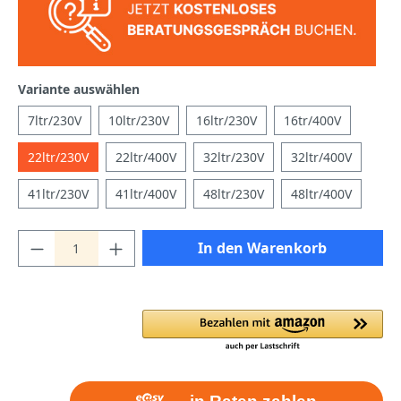
Variante auswählen
7ltr/230V
10ltr/230V
16ltr/230V
16tr/400V
22ltr/230V
22ltr/400V
32ltr/230V
32ltr/400V
41ltr/230V
41ltr/400V
48ltr/230V
48ltr/400V
In den Warenkorb