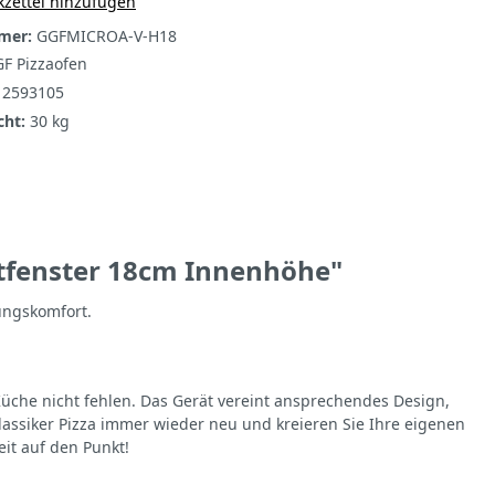
zettel hinzufügen
mer:
GGFMICROA-V-H18
F Pizzaofen
12593105
cht:
30 kg
htfenster 18cm Innenhöhe"
ungskomfort.
üche nicht fehlen. Das Gerät vereint ansprechendes Design,
lassiker Pizza immer wieder neu und kreieren Sie Ihre eigenen
eit auf den Punkt!