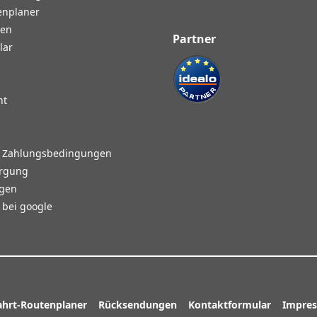
enplaner
gen
Partner
lar
ht
d Zahlungsbedingungen
orgung
agen
bei google
ahrt-Routenplaner
Rücksendungen
Kontaktformular
Impre