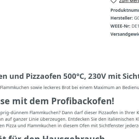
Zum Merk
Produktnum
Hersteller:
GG
WEEE-Nr:
DE
Versandgewi
n und Pizzaofen 500°C, 230V mit Sic
und Flammkuchen sowie leckeres Brot bei einem Maximum an Bedien
use mit dem Profibackofen!
usprig-dünnem Flammkuchen? Dann darf dieser Pizzaofen in Ihrer K
n auf ganzer Linie überzeugen. Entdecken Sie den italienischen K
hnen Pizza und Flammkuchen in diesem Ofen mit Sichtfenster jederz
rät für den Hausgebrauch