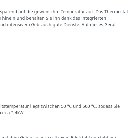
iesparend auf die gewünschte Temperatur auf. Das Thermostat
 hinein und behalten Sie ihn dank des integrierten
und intensivem Gebrauch gute Dienste: Auf dieses Gerät
tstemperatur liegt zwischen 50 °C und 500 °C, sodass Sie
irca 2,4kW.
 mit dem Gehäuse aus rostfreiem Edelstahl entsteht ein