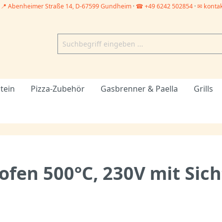
–
📍 Abenheimer Straße 14, D-67599 Gundheim
·
☎ +49 6242 502854
·
✉ konta
tein
Pizza-Zubehör
Gasbrenner & Paella
Grills
ofen 500°C, 230V mit Sic