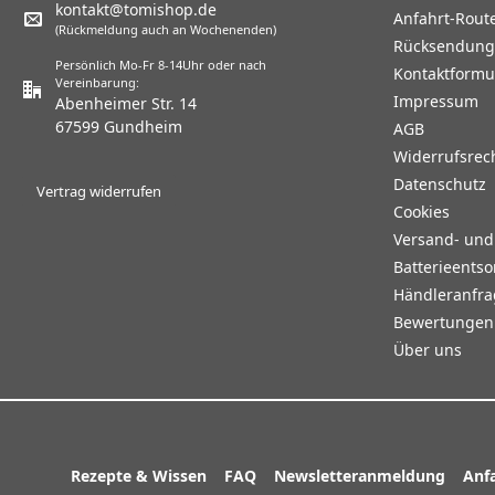
kontakt@tomishop.de
Anfahrt-Rout
(Rückmeldung auch an Wochenenden)
Rücksendun
Persönlich Mo-Fr 8-14Uhr oder nach
Kontaktformu
Vereinbarung:
Impressum
Abenheimer Str. 14
67599 Gundheim
AGB
Widerrufsrec
Datenschutz
Vertrag widerrufen
Cookies
Versand- un
Batterieents
Händleranfr
Bewertungen 
Über uns
Rezepte & Wissen
FAQ
Newsletteranmeldung
Anf