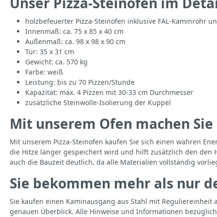
Unser Pizza-Steinofen im Detai
holzbefeuerter Pizza-Steinofen inklusive FAL-Kaminrohr 
Innenmaß: ca. 75 x 85 x 40 cm
Außenmaß: ca. 98 x 98 x 90 cm
Tür: 35 x 31 cm
Gewicht: ca. 570 kg
Farbe: weiß
Leistung: bis zu 70 Pizzen/Stunde
Kapazität: max. 4 Pizzen mit 30-33 cm Durchmesser
zusätzliche Steinwolle-Isolierung der Kuppel
Mit unserem Ofen machen Sie a
Mit unserem Pizza-Steinofen kaufen Sie sich einen wahren Energi
die Hitze länger gespeichert wird und hilft zusätzlich den den 
auch die Bauzeit deutlich, da alle Materialien vollständig vorl
Sie bekommen mehr als nur d
Sie kaufen einen Kaminausgang aus Stahl mit Reguliereinhei
genauen Überblick. Alle Hinweise und Informationen bezüglich 