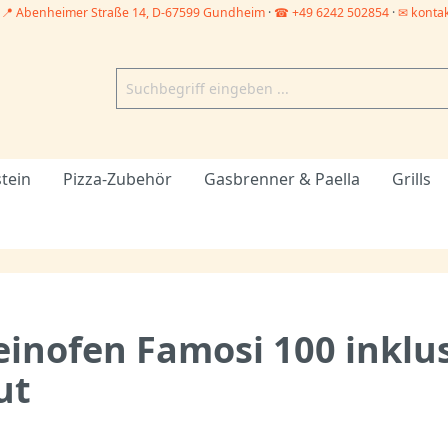
–
📍 Abenheimer Straße 14, D-67599 Gundheim
·
☎ +49 6242 502854
·
✉ konta
stein
Pizza-Zubehör
Gasbrenner & Paella
Grills
einofen Famosi 100 inklus
ut