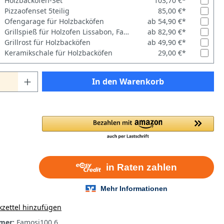
Holzbackofen-Set
103,70 €*
Pizzaofenset 5teilig
85,00 €*
Ofengarage für Holzbacköfen
ab 54,90 €*
Grillspieß für Holzofen Lissabon, Famosi, Rustic, Ventura
ab 82,90 €*
Grillrost für Holzbacköfen
ab 49,90 €*
Keramikschale für Holzbacköfen
29,00 €*
In den Warenkorb
zettel hinzufügen
mer:
Famosi100.6