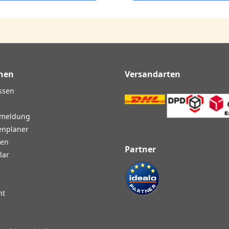
nen
Versandarten
ssen
nmeldung
enplaner
gen
Partner
lar
ht