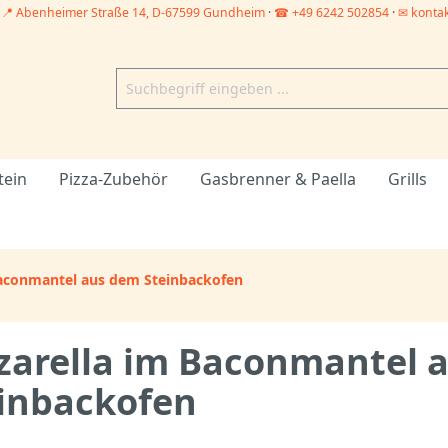
–
📍 Abenheimer Straße 14, D-67599 Gundheim
·
☎ +49 6242 502854
·
✉ konta
tein
Pizza-Zubehör
Gasbrenner & Paella
Grills
aconmantel aus dem Steinbackofen
arella im Baconmantel 
inbackofen