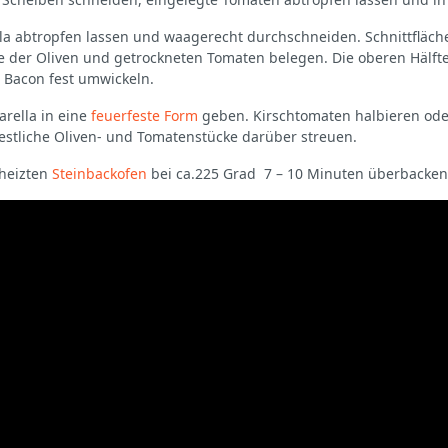
la abtropfen lassen und waagerecht durchschneiden. Schnittflächen
te der Oliven und getrockneten Tomaten belegen. Die oberen Hälft
 Bacon fest umwickeln.
arella in eine
feuerfeste Form
geben. Kirschtomaten halbieren oder
estliche Oliven- und Tomatenstücke darüber streuen.
heizten
Steinbackofen
bei ca.225 Grad 7 – 10 Minuten überbacken, 