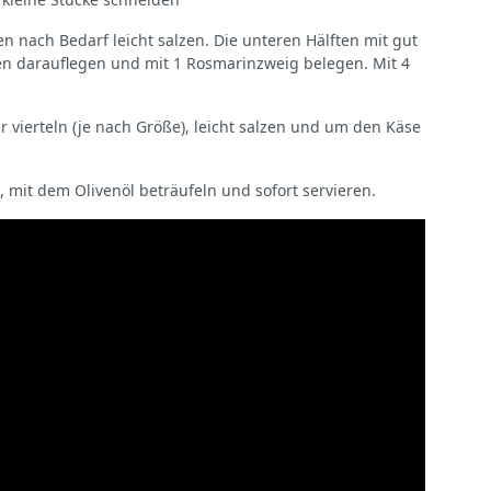
 nach Bedarf leicht salzen. Die unteren Hälften mit gut
en darauflegen und mit 1 Rosmarinzweig belegen. Mit 4
 vierteln (je nach Größe), leicht salzen und um den Käse
mit dem Olivenöl beträufeln und sofort servieren.