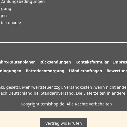
d Zahlungsbedingungen
orgung
agen
bei google
ahrt-Routenplaner
Rücksendungen
Kontaktformular
Impre
edingungen
Batterieentsorgung
Händleranfragen
Bewertung
inkl. gesetzl. Mehrwertsteuer zzgl.
Versandkosten
,wenn nicht ande
n nach Deutschland bei Standardversand. Die Lieferzeiten in ander
Copyright tomishop.de. Alle Rechte vorbehalten
Vertrag widerrufen