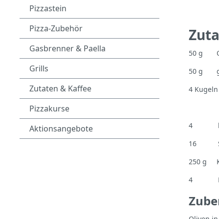
Pizzastein
Pizza-Zubehör
Zuta
Gasbrenner & Paella
50 g Oli
Grills
50 g ge
Zutaten & Kaffee
4 Kugeln
Sa
Pizzakurse
4 klei
Aktionsangebote
16 Sch
250 g K
4 EL O
Zube
Oliven i