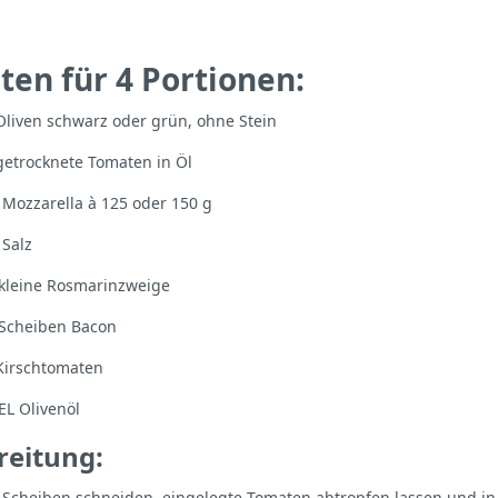
ten für 4 Portionen:
ven schwarz oder grün, ohne Stein
trocknete Tomaten in Öl
 Mozzarella à 125 oder 150 g
lz
ne Rosmarinzweige
eiben Bacon
irschtomaten
livenöl
reitung:
n Scheiben schneiden, eingelegte Tomaten abtropfen lassen und in