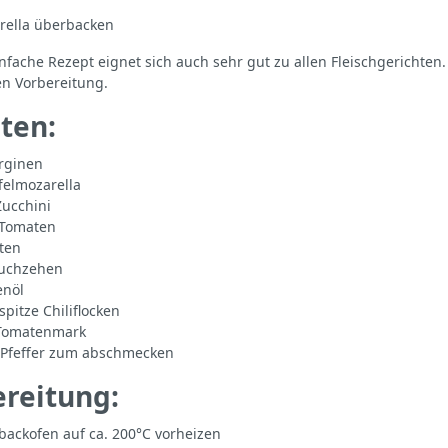
rella überbacken
nfache Rezept eignet sich auch sehr gut zu allen Fleischgerichten
n Vorbereitung.
ten:
rginen
felmozarella
Zucchini
e Tomaten
tten
auchzehen
enöl
pitze Chiliflocken
 Tomatenmark
 Pfeffer zum abschmecken
reitung:
backofen auf ca. 200°C vorheizen