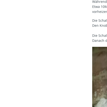
Während 
Etwa 10M
vorheize
Die Schal
Den Knob
Die Scha
Danach d