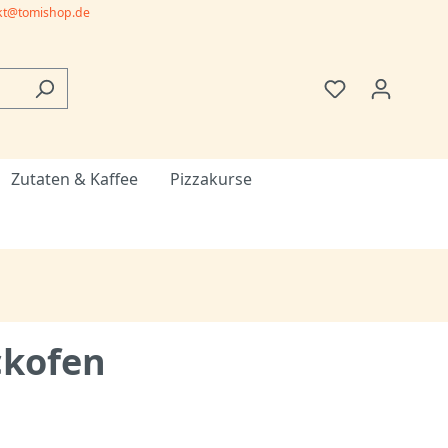
kt@tomishop.de
Zutaten & Kaffee
Pizzakurse
ckofen