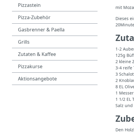
Pizzastein
mit Moza
Pizza-Zubehör
Dieses ei
20Minute
Gasbrenner & Paella
Zuta
Grills
1-2 Aube
Zutaten & Kaffee
125g Büf
2 kleine 
Pizzakurse
3-4 reif
3 Schalo
Aktionsangebote
2 Knobl
8 EL Oliv
1 Messers
1 1/2 EL
Salz und
Zube
Den Holz