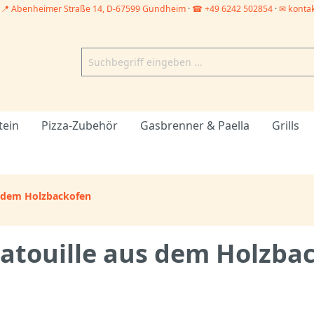
–
📍 Abenheimer Straße 14, D-67599 Gundheim
·
☎ +49 6242 502854
·
✉ konta
tein
Pizza-Zubehör
Gasbrenner & Paella
Grills
s dem Holzbackofen
atouille aus dem Holzba