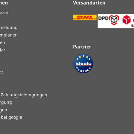
nen
Versandarten
ssen
nmeldung
enplaner
gen
Partner
lar
ht
d Zahlungsbedingungen
orgung
agen
bei google