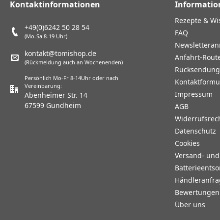
Kontaktinformationen
Informatio
Rezepte & Wi
+49(0)6242 50 28 54
FAQ
(Mo-Sa 8-19 Uhr)
Newslettera
kontakt@tomishop.de
Anfahrt-Rout
(Rückmeldung auch an Wochenenden)
Rücksendun
Persönlich Mo-Fr 8-14Uhr oder nach
Kontaktformu
Vereinbarung:
Impressum
Abenheimer Str. 14
67599 Gundheim
AGB
Widerrufsrec
Datenschutz
Cookies
Versand- un
Batterieents
Händleranfr
Bewertungen 
Über uns