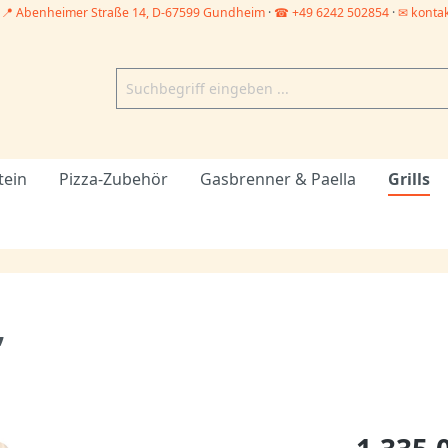
–
📍 Abenheimer Straße 14, D-67599 Gundheim
·
☎ +49 6242 502854
·
✉ konta
tein
Pizza-Zubehör
Gasbrenner & Paella
Grills
”