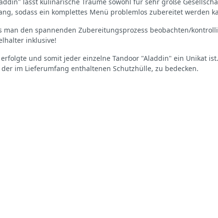
laddin" lässt kulinarische Träume sowohl für sehr große Gesellsch
lang, sodass ein komplettes Menü problemlos zubereitet werden k
 dass man den spannenden Zubereitungsprozess beobachten/kontroll
halter inklusive!
t erfolgte und somit jeder einzelne Tandoor "Aladdin" ein Unikat i
 der im Lieferumfang enthaltenen Schutzhülle, zu bedecken.