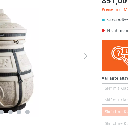
851,00
Preise inkl. 
Versandkos
Nicht mehr
Variante aus
Skif mit Kla
Skif mit Kl
Skif ohne K
Skif ohne K