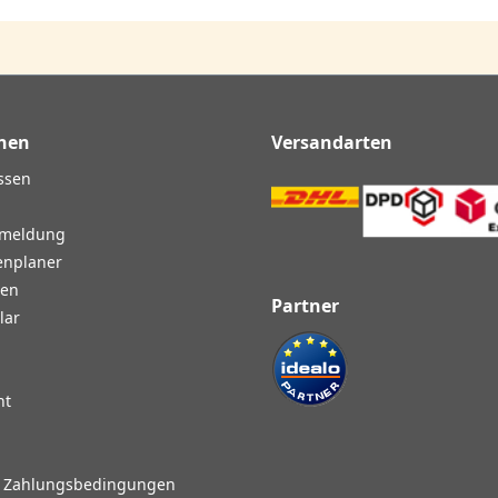
nen
Versandarten
ssen
nmeldung
enplaner
gen
Partner
lar
ht
d Zahlungsbedingungen