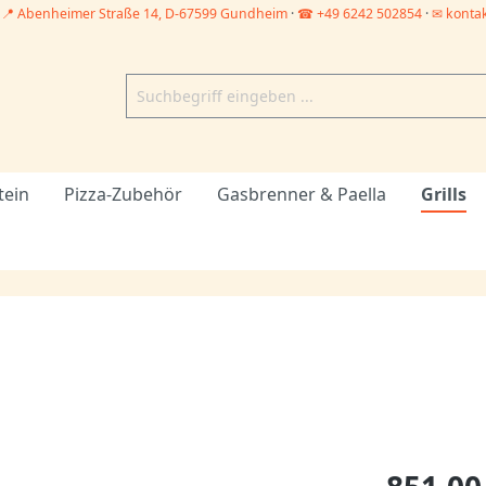
–
📍 Abenheimer Straße 14, D-67599 Gundheim
·
☎ +49 6242 502854
·
✉ konta
tein
Pizza-Zubehör
Gasbrenner & Paella
Grills