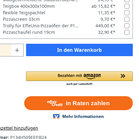
Teigbox 400x300x100mm
ab 15,82 €*
flexible Teigspachtel
11,35 €*
Pizzascreen 33cm
9,70 €*
Trolly für EffeUno-Pizzaöfen der P134-Serie
449,00 €*
Pizzaschaufel rund 19cm
32,90 €*
In den Warenkorb
zettel hinzufügen
mer:
P134H509EEP.B24