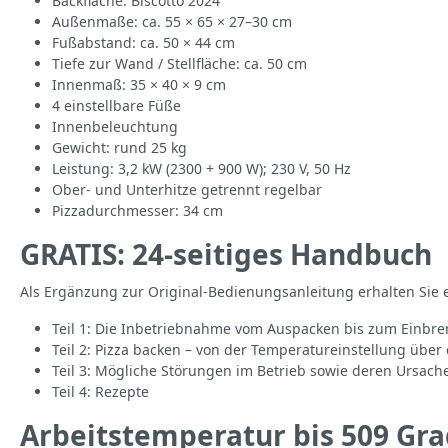
Backfläche: Biscotto 2024
Außenmaße: ca. 55 × 65 × 27–30 cm
Fußabstand: ca. 50 × 44 cm
Tiefe zur Wand / Stellfläche: ca. 50 cm
Innenmaß: 35 × 40 × 9 cm
4 einstellbare Füße
Innenbeleuchtung
Gewicht: rund 25 kg
Leistung: 3,2 kW (2300 + 900 W); 230 V, 50 Hz
Ober- und Unterhitze getrennt regelbar
Pizzadurchmesser: 34 cm
GRATIS: 24-seitiges Handbuch
Als Ergänzung zur Original-Bedienungsanleitung erhalten Sie e
Teil 1: Die Inbetriebnahme vom Auspacken bis zum Einbr
Teil 2: Pizza backen – von der Temperatureinstellung über
Teil 3: Mögliche Störungen im Betrieb sowie deren Ursach
Teil 4: Rezepte
Arbeitstemperatur bis 509 Gra