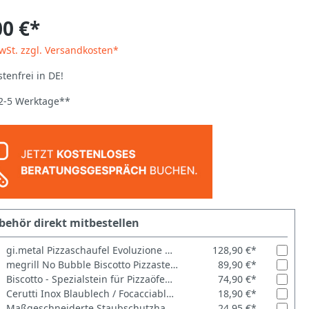
00 €*
MwSt. zzgl. Versandkosten*
tenfrei in DE!
 2-5 Werktage**
behör direkt mitbestellen
gi.metal Pizzaschaufel Evoluzione Alu rechteckig 33x33cm perforiert
128,90 €*
megrill No Bubble Biscotto Pizzastein 39,5 × 34,5 × 3 cm
89,90 €*
Biscotto - Spezialstein für Pizzaöfen 39,5x34,5x3cm
74,90 €*
Cerutti Inox Blaublech / Focacciablech – Tradition trifft Innovation
18,90 €*
Maßgeschneiderte Staubschutzhaube für EffeUno Pizzaöfen P134H - Hergestellt in Deutschland
24,95 €*