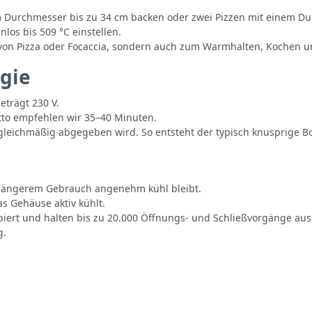
nem Durchmesser bis zu 34 cm backen oder zwei Pizzen mit einem D
nlos bis 509 °C einstellen.
t von Pizza oder Focaccia, sondern auch zum Warmhalten, Kochen
rgie
eträgt 230 V.
tto empfehlen wir 35–40 Minuten.
n gleichmäßig abgegeben wird. So entsteht der typisch knusprige B
ch längerem Gebrauch angenehm kühl bleibt.
s Gehäuse aktiv kühlt.
piert und halten bis zu 20.000 Öffnungs- und Schließvorgänge aus
g.