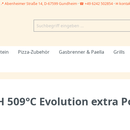
–
📍 Abenheimer Straße 14, D-67599 Gundheim
·
☎ +49 6242 502854
·
✉ konta
tein
Pizza-Zubehör
Gasbrenner & Paella
Grills
H 509°C Evolution extra 