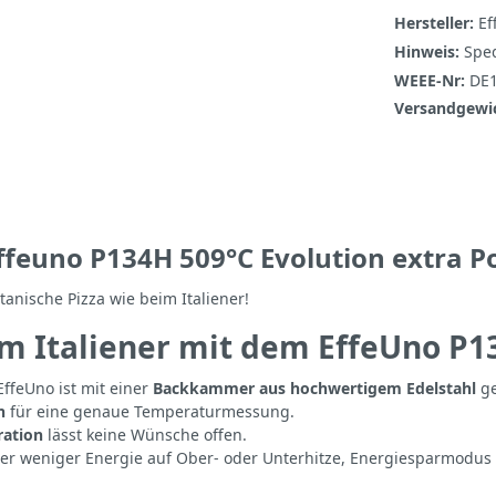
Hersteller:
Ef
Hinweis:
Sped
WEEE-Nr:
DE
Versandgewi
feuno P134H 509°C Evolution extra Po
anische Pizza wie beim Italiener!
im Italiener mit dem EffeUno P1
EffeUno ist mit einer
Backkammer aus hochwertigem Edelstahl
ge
n
für eine genaue Temperaturmessung.
ration
lässt keine Wünsche offen.
er weniger Energie auf Ober- oder Unterhitze, Energiesparmodus –